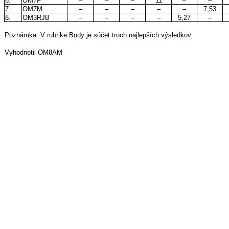
6.
OM7F
–
–
–
11
–
–
7.
OM7M
–
–
–
–
–
7,53
8.
OM3RJB
–
–
–
–
5,27
–
Poznámka: V rubrike Body je súčet troch najlepších výsledkov.
Vyhodnotil OM8AM