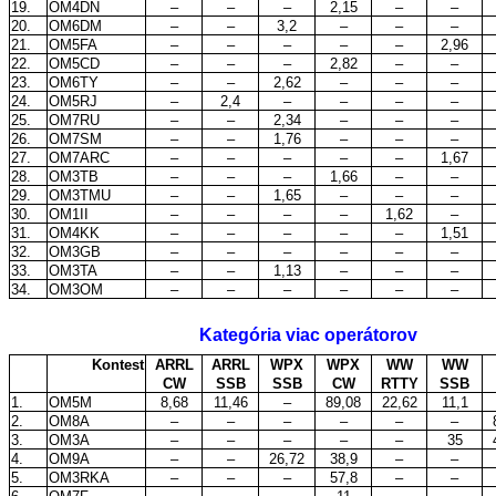
19.
OM4DN
–
–
–
2,15
–
–
20.
OM6DM
–
–
3,2
–
–
–
21.
OM5FA
–
–
–
–
–
2,96
22.
OM5CD
–
–
–
2,82
–
–
23.
OM6TY
–
–
2,62
–
–
–
24.
OM5RJ
–
2,4
–
–
–
–
25.
OM7RU
–
–
2,34
–
–
–
26.
OM7SM
–
–
1,76
–
–
–
27.
OM7ARC
–
–
–
–
–
1,67
28.
OM3TB
–
–
–
1,66
–
–
29.
OM3TMU
–
–
1,65
–
–
–
30.
OM1II
–
–
–
–
1,62
–
31.
OM4KK
–
–
–
–
–
1,51
32.
OM3GB
–
–
–
–
–
–
33.
OM3TA
–
–
1,13
–
–
–
34.
OM3OM
–
–
–
–
–
–
Kategória viac operátorov
Kontest
ARRL
ARRL
WPX
WPX
WW
WW
CW
SSB
SSB
CW
RTTY
SSB
1.
OM5M
8,68
11,46
–
89,08
22,62
11,1
2.
OM8A
–
–
–
–
–
–
3.
OM3A
–
–
–
–
–
35
4.
OM9A
–
–
26,72
38,9
–
–
5.
OM3RKA
–
–
–
57,8
–
–