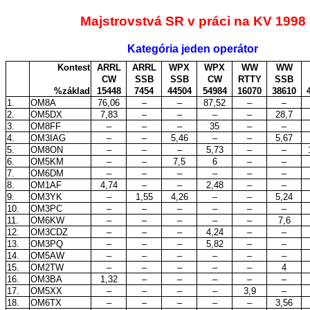
Majstrovstvá SR v práci na KV 1998
Kategória jeden operátor
Kontest
ARRL
ARRL
WPX
WPX
WW
WW
CW
SSB
SSB
CW
RTTY
SSB
%základ
15448
7454
44504
54984
16070
38610
1.
OM8A
76,06
–
–
87,52
–
–
2.
OM5DX
7,83
–
–
–
–
28,7
3.
OM8FF
–
–
–
35
–
–
4.
OM3IAG
–
–
5,46
–
–
5,67
5.
OM8ON
–
–
–
5,73
–
–
6.
OM5KM
–
–
7,5
6
–
–
7.
OM6DM
–
–
–
–
–
–
8.
OM1AF
4,74
–
–
2,48
–
–
9.
OM3YK
–
1,55
4,26
–
–
5,24
10.
OM3PC
–
–
–
–
–
–
11.
OM6KW
–
–
–
–
–
7,6
12.
OM3CDZ
–
–
–
4,24
–
–
13.
OM3PQ
–
–
–
5,82
–
–
14.
OM5AW
–
–
–
–
–
–
15.
OM2TW
–
–
–
–
–
4
16.
OM3BA
1,32
–
–
–
–
–
17.
OM5XX
–
–
–
–
3,9
–
18.
OM6TX
–
–
–
–
–
3,56