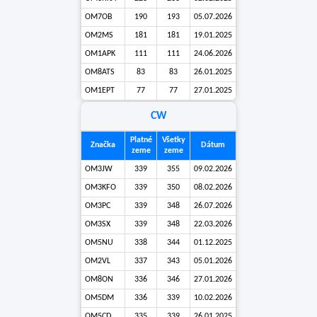
OM7OB
190
193
05.07.2026
OM2MS
181
181
19.01.2025
OM1APK
111
111
24.06.2026
OM8ATS
83
83
26.01.2025
OM1EPT
77
77
27.01.2025
CW
Platné
Všetky
Značka
Dátum
zeme
zeme
OM3JW
339
355
09.02.2026
OM3KFO
339
350
08.02.2026
OM3PC
339
348
26.07.2026
OM3SX
339
348
22.03.2026
OM5NU
338
344
01.12.2025
OM2VL
337
343
05.01.2026
OM8ON
336
346
27.01.2026
OM5DM
336
339
10.02.2026
OM5CD
335
339
26.01.2025