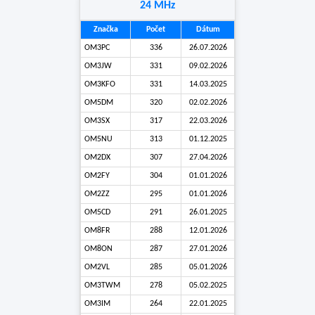
24 MHz
Značka
Počet
Dátum
OM3PC
336
26.07.2026
OM3JW
331
09.02.2026
OM3KFO
331
14.03.2025
OM5DM
320
02.02.2026
OM3SX
317
22.03.2026
OM5NU
313
01.12.2025
OM2DX
307
27.04.2026
OM2FY
304
01.01.2026
OM2ZZ
295
01.01.2026
OM5CD
291
26.01.2025
OM8FR
288
12.01.2026
OM8ON
287
27.01.2026
OM2VL
285
05.01.2026
OM3TWM
278
05.02.2025
OM3IM
264
22.01.2025