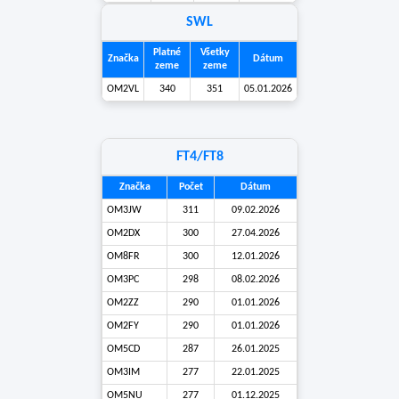
SWL
Platné
Všetky
Značka
Dátum
zeme
zeme
OM2VL
340
351
05.01.2026
FT4/FT8
Značka
Počet
Dátum
OM3JW
311
09.02.2026
OM2DX
300
27.04.2026
OM8FR
300
12.01.2026
OM3PC
298
08.02.2026
OM2ZZ
290
01.01.2026
OM2FY
290
01.01.2026
OM5CD
287
26.01.2025
OM3IM
277
22.01.2025
OM5NU
277
01.12.2025