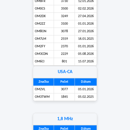
OM8FR
3730
12.01.2026
OM0CS
3500
02.02.2026
OM2DX
3249
27.04.2026
OM2ZZ
3100
01.01.2026
OM8ON
3078
27.01.2026
OM7LM
2559
16.01.2025
OM2FY
2370
01.01.2026
OM3CDN
2229
05.08.2026
OM6CI
801
15.07.2026
USA-CA
Značka
Počet
Dátum
OM2VL
3077
05.01.2026
OM3TWM
1845
05.02.2025
1,8 MHz
Značka
Počet
Dátum