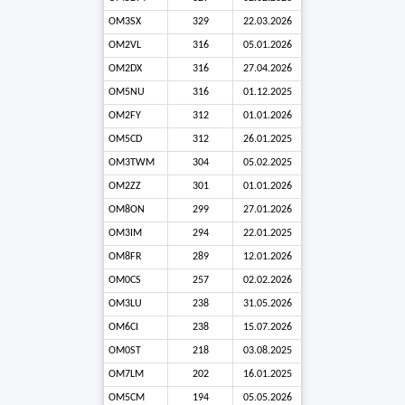
OM3SX
329
22.03.2026
OM2VL
316
05.01.2026
OM2DX
316
27.04.2026
OM5NU
316
01.12.2025
OM2FY
312
01.01.2026
OM5CD
312
26.01.2025
OM3TWM
304
05.02.2025
OM2ZZ
301
01.01.2026
OM8ON
299
27.01.2026
OM3IM
294
22.01.2025
OM8FR
289
12.01.2026
OM0CS
257
02.02.2026
OM3LU
238
31.05.2026
OM6CI
238
15.07.2026
OM0ST
218
03.08.2025
OM7LM
202
16.01.2025
OM5CM
194
05.05.2026