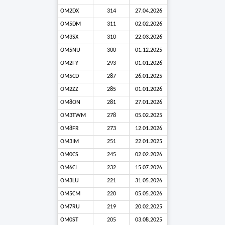
OM2DX
314
27.04.2026
OM5DM
311
02.02.2026
OM3SX
310
22.03.2026
OM5NU
300
01.12.2025
OM2FY
293
01.01.2026
OM5CD
287
26.01.2025
OM2ZZ
285
01.01.2026
OM8ON
281
27.01.2026
OM3TWM
278
05.02.2025
OM8FR
273
12.01.2026
OM3IM
251
22.01.2025
OM0CS
245
02.02.2026
OM6CI
232
15.07.2026
OM3LU
221
31.05.2026
OM5CM
220
05.05.2026
OM7RU
219
20.02.2025
OM0ST
205
03.08.2025