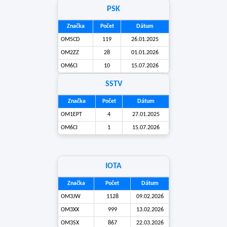
PSK
Značka
Počet
Dátum
OM5CD
119
26.01.2025
OM2ZZ
28
01.01.2026
OM6CI
10
15.07.2026
SSTV
Značka
Počet
Dátum
OM1EPT
4
27.01.2025
OM6CI
1
15.07.2026
IOTA
Značka
Počet
Dátum
OM3JW
1128
09.02.2026
OM3XX
999
13.02.2026
OM3SX
867
22.03.2026